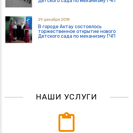
Детского сада по механизму ГЧП
29 декабря 2018
В городе Актау состоялось
торжественное открытие нового
Детского сада по механизму ГЧП
НАШИ УСЛУГИ
content_paste