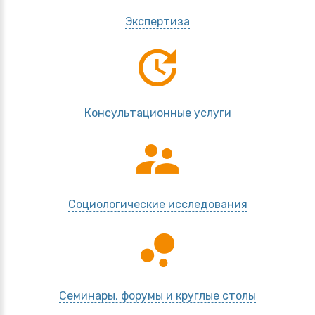
Экспертиза
update
Консультационные услуги
supervisor_account
Социологические исследования
bubble_chart
Семинары, форумы и круглые столы