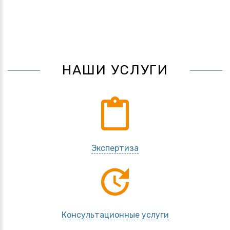
НАШИ УСЛУГИ
content_paste
Экспертиза
update
Консультационные услуги