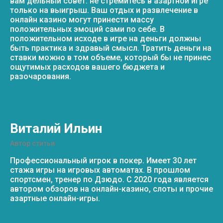
вам дельный совет: не стремитесь в азартной игре
только на выигрыш. Ваш отдых и развлечение в
онлайн казино могут принести массу
положительных эмоций сами по себе. В
положительном исходе в игре на деньги должны
быть практика и здравый смысл. Тратить деньги на
ставки можно в том объеме, который бы не принес
ощутимых расходов вашего бюджета и
разочарования.
Виталий Ильин
Автор ститьи
Профессиональный игрок в покер. Имеет 30 лет
стажа игры на игровых автоматах. В прошлом
спортсмен, тренер по Дзюдо. С 2020 года является
автором обзоров на онлайн-казино, слоты и прочие
азартные онлайн-игры.