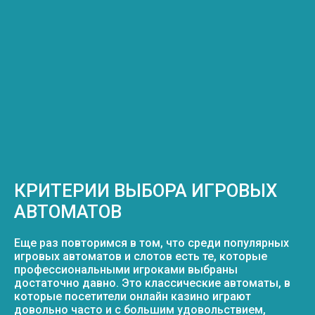
КРИТЕРИИ ВЫБОРА ИГРОВЫХ
АВТОМАТОВ
Еще раз повторимся в том, что среди популярных
игровых автоматов и слотов есть те, которые
профессиональными игроками выбраны
достаточно давно. Это классические автоматы, в
которые посетители онлайн казино играют
довольно часто и с большим удовольствием,