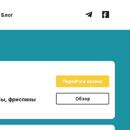
Блог
Перейти в казино
Обзор
сы, фриспины