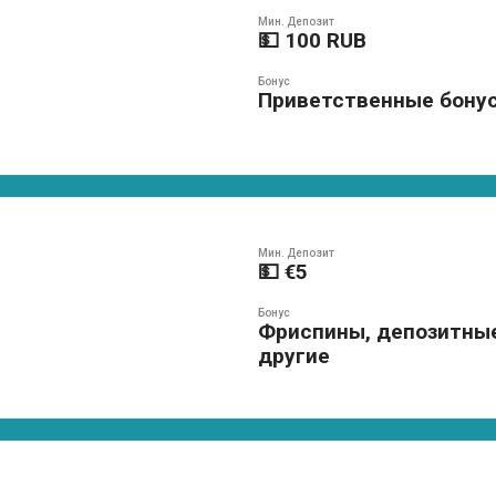
Мин. Депозит
💵 100 RUB
Бонус
Приветственные бону
Мин. Депозит
💵 €5
Бонус
Фриспины, депозитные
другие