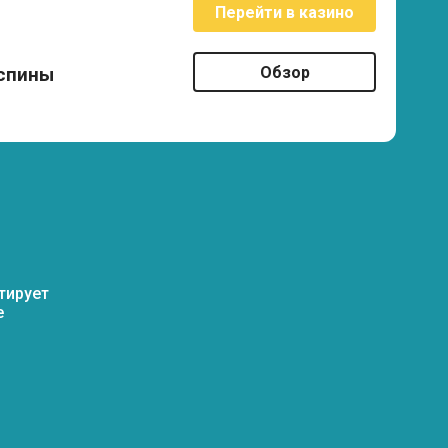
Перейти в казино
Обзор
испины
тирует
е