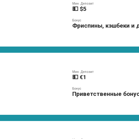
Мин. Депозит
💵 $5
Бонус
Фриспины, кэшбеки и 
Мин. Депозит
💵 €1
Бонус
Приветственные бону