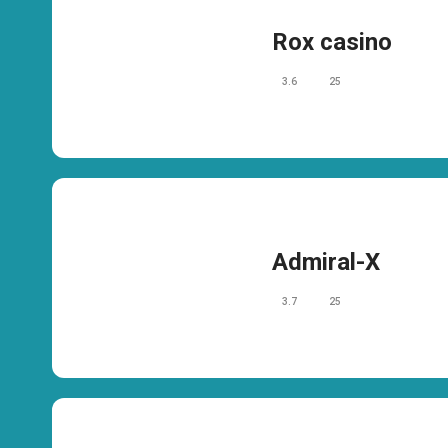
Rox casino
3.6
25
Admiral-X
3.7
25