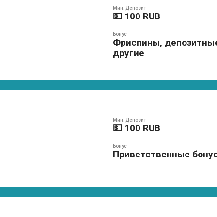
Мин. Депозит
💵 100 RUB
Бонус
Фриспины, депозитные
другие
Мин. Депозит
💵 100 RUB
Бонус
Приветственные бону