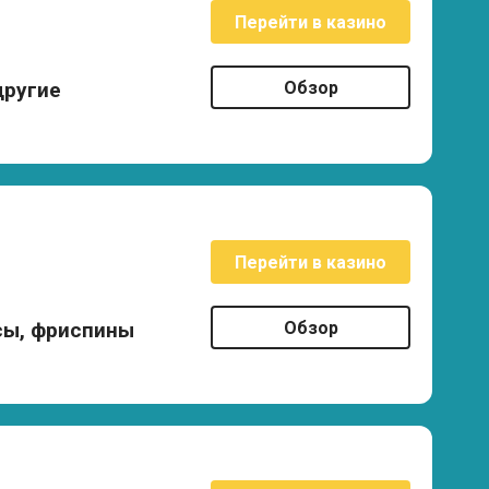
Перейти в казино
Обзор
другие
Перейти в казино
Обзор
сы, фриспины