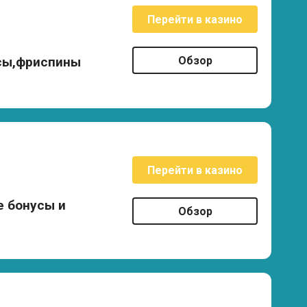
Перейти в казино
Обзор
сы,фриспины
Перейти в казино
 бонусы и
Обзор