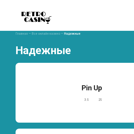
Retro Casino
Главная
—
Все онлайн казино
—
Надежные
Надежные
Pin Up
3.5
25