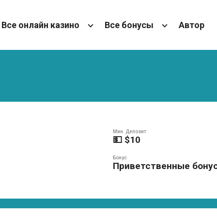
Все онлайн казино
Все бонусы
Автор
Мин. Депозит
💵 $10
Бонус
Приветственные бону