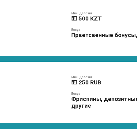
Мин. Депозит
💵 500 KZT
Бонус
Прветсвенные бонусы
Мин. Депозит
💵 250 RUB
Бонус
Фриспины, депозитные
другие