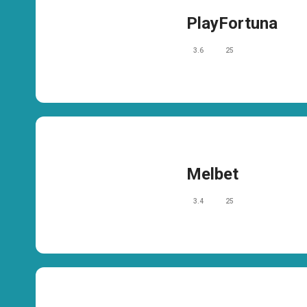
PlayFortuna
3.6
25
Melbet
3.4
25