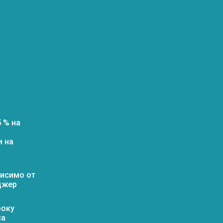
 % на
и на
висимо от
йджер
року
са