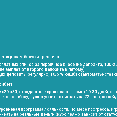
т игрокам бонусы трех типов:
есплатных спинов за первичное внесение депозита, 100-25
е выплат от второго депозита к пятому).
их депозиты регулярно, 10/5 % кешбэк (автоматы/ставк
рибет).
x20-x30, стандартные сроки на отыгрыш 10-30 дней, за
е по кешбэку, нужно успеть отыграть за 72 часа, но ве
ровневая программа лояльности. По мере прогресса, иг
вать на реальные деньги (курс прямо зависит от стату