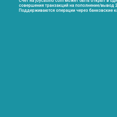
Счет на joycasino com может быть открыт в одн
совершения транзакций на пополнение/вывод 2
Поддерживаются операции через банковские к