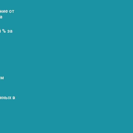
ние от
а
 % за
ом
нных в