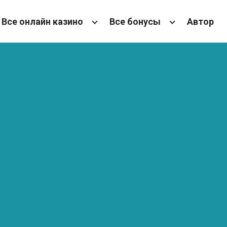
Все онлайн казино
Все бонусы
Автор