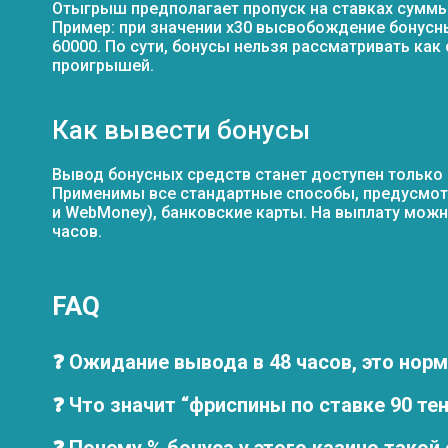
Отыгрыш предполагает пропуск на ставках сумм
Пример: при значении x30 высвобождение бонусны
60000. По сути, бонусы нельзя рассматривать ка
проигрышей.
Как вывести бонусы
Вывод бонусных средств станет доступен только
Применимы все стандартные способы, предусмотр
и WebMoney), банковские карты. На выплату можно
часов.
FAQ
❓ Ожидание вывода в 48 часов, это нор
❓ Что значит “фриспины по ставке 90 тен
❓ Почему % бонуса у этого казино тако