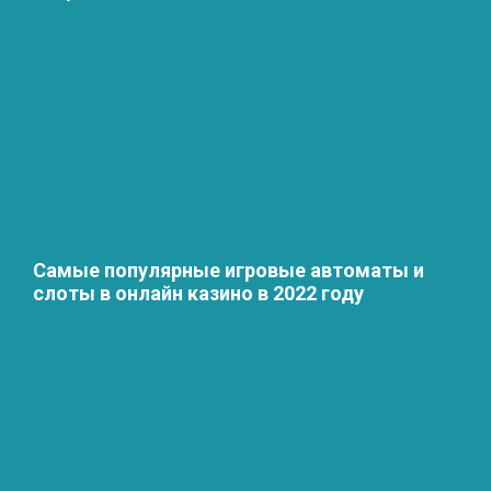
Самые популярные игровые автоматы и
слоты в онлайн казино в 2022 году