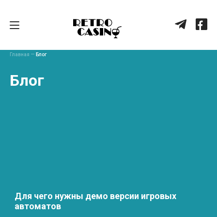
Retro Casino
Главная
—
Блог
Блог
Для чего нужны демо версии игровых
автоматов