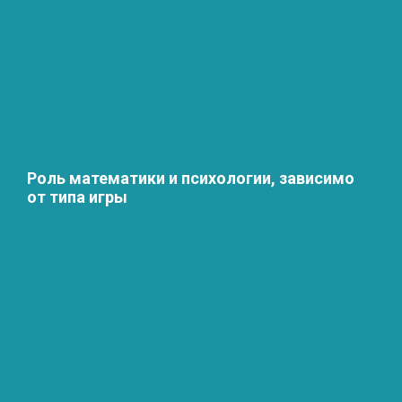
Роль математики и психологии, зависимо
от типа игры