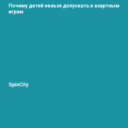
Почему детей нельзя допускать к азартным
играм
SpinCity