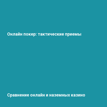
Онлайн покер: тактические приемы
Сравнение онлайн и наземных казино