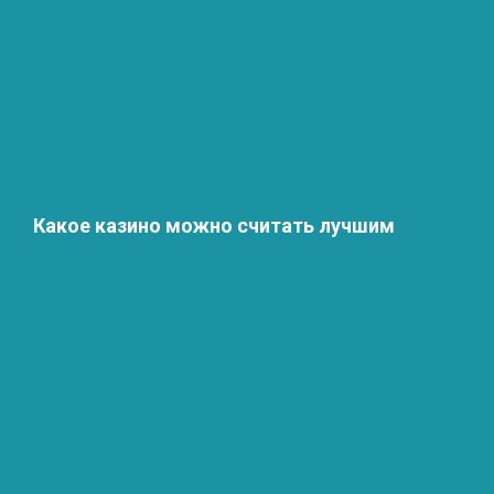
Какое казино можно считать лучшим