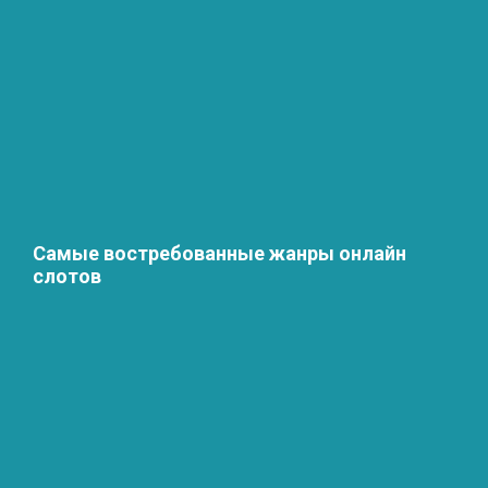
Самые востребованные жанры онлайн
слотов