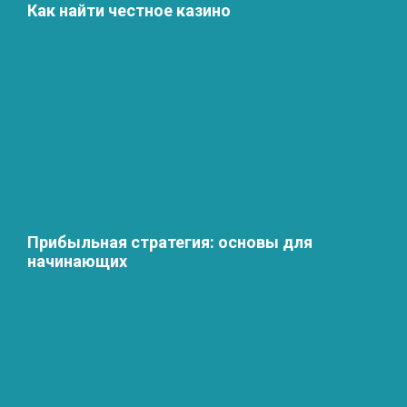
Как найти честное казино
Прибыльная стратегия: основы для
начинающих