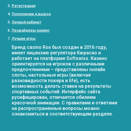
Регистрация
Пополнение и вывод
Личный кабинет
Провайдеры казино
Лучшие игры
Бренд casino Rox был создан в 2016 году,
имеет лицензию регулятора Кюрасао и
работает на платформе Softswiss. Казино
ориентируется на игроков с различными
предпочтениями – представлены онлайн
слоты, настольные игры (включая
разновидности покера и life), есть
возможность делать ставки на результаты
спортивных событий. Интерфейс сайта
русифицирован, отличается обилием
красочной анимации. С правилами и ответами
на распространенные вопросы можно
ознакомиться в соответствующем разделе.