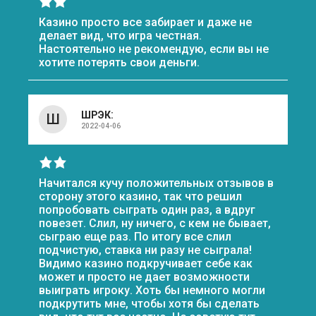
Казино просто все забирает и даже не
делает вид, что игра честная.
Настоятельно не рекомендую, если вы не
хотите потерять свои деньги.
:
ШРЭК
Ш
2022-04-06
Начитался кучу положительных отзывов в
сторону этого казино, так что решил
попробовать сыграть один раз, а вдруг
повезет. Слил, ну ничего, с кем не бывает,
сыграю еще раз. По итогу все слил
подчистую, ставка ни разу не сыграла!
Видимо казино подкручивает себе как
может и просто не дает возможности
выиграть игроку. Хоть бы немного могли
подкрутить мне, чтобы хотя бы сделать