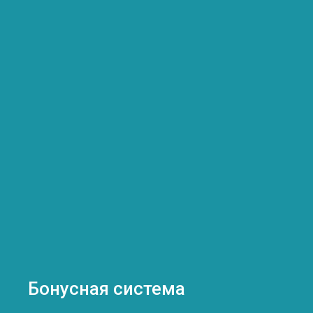
Бонусная система