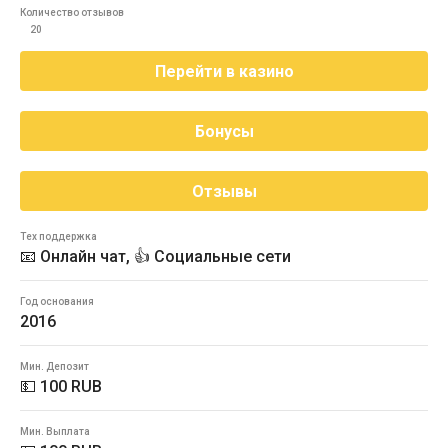
Количество отзывов
20
Перейти в казино
Бонусы
Отзывы
Тех поддержка
📧 Онлайн чат, 👍 Cоциальные сети
Год основания
2016
Мин. Депозит
💵 100 RUB
Мин. Выплата