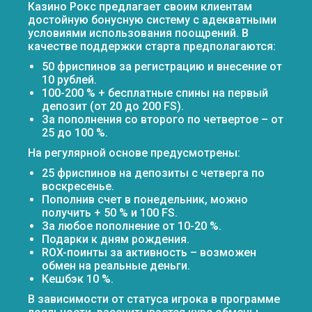
Казино Рокс предлагает своим клиентам
достойную бонусную систему с адекватными
условиями использования поощрений. В
качестве поддержки старта предполагаются:
50 фриспинов за регистрацию и внесение от
10 рублей.
100-200 % + бесплатные спины на первый
депозит (от 20 до 200 FS).
За пополнения со второго по четвертое – от
25 до 100 %.
На регулярной основе предусмотрены:
25 фриспинов на депозиты с четверга по
воскресенье.
Пополнив счет в понедельник, можно
получить + 50 % и 100 FS.
За любое пополнение от 10-20 %.
Подарки к дням рождения.
ROX-поинты за активность – возможен
обмен на реальные деньги.
Кешбэк 10 %.
В зависимости от статуса игрока в программе