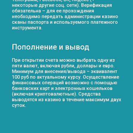
некоторые другие соц. сети). Верификация
обязательна – для ее прохождения
необходимо передать администрации казино
сканы паспорта и используемого платежного
инструмента.
Пополнение и вывод
При открытии счета можно выбрать одну из
пяти валют, включая рубли, доллары и евро.
Минимум для внесения/вывода – эквивалент
100 руб по актуальному курсу. Осуществление
финансовых операций возможно с помощью
банковских карт и электронных кошельков
(включая криптовалютные). Средства
выводятся из казино в течение максимум двух
суток.