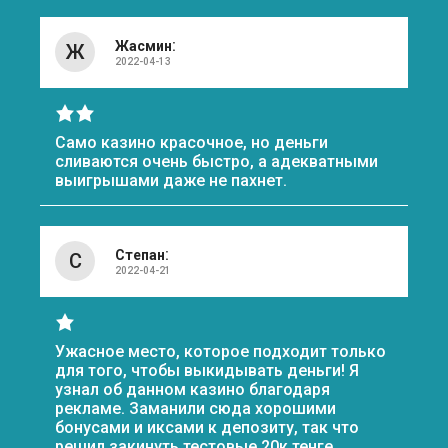
:
Жасмин
Ж
2022-04-13
Само казино красочное, но деньги
сливаются очень быстро, а адекватными
выигрышами даже не пахнет.
:
Степан
С
2022-04-21
Ужасное место, которое подходит только
для того, чтобы выкидывать деньги! Я
узнал об данном казино благодаря
рекламе. Заманили сюда хорошими
бонусами и иксами к депозиту, так что
решил закинуть тестовые 20к тенге.