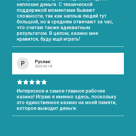
неплохие деньги. С технической
поддержкой моментами бывают
сложности, так как наплыв людей тут
большой, но в среднем отвечают за час,
что считаю также адекватным
результатом. В целом, казино мне
нравится, буду ещё играть!
:
Руслан
Р
2022-05-18
Интересное и самое главное рабочее
казино! Играю я именно здесь, поскольку
это единственное казино на моей памяти,
которое выводит деньги.