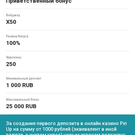
Приветственный бонус
Вейджер
Х50
Размер бонуса
100%
Фриспины
250
Минимальный депозит
1 000 RUB
Максимальный бонус
25 000 RUB
За создание первого депозита в онлайн казино Pin
Up на сумму от 1000 рублей (эквивалент в иной
валюте, с учетом курса) новым игрокам положено