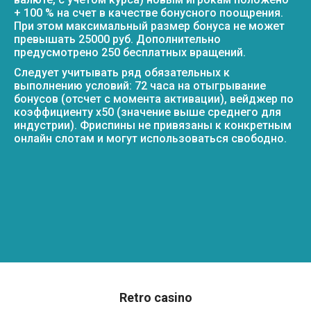
+ 100 % на счет в качестве бонусного поощрения.
При этом максимальный размер бонуса не может
превышать 25000 руб. Дополнительно
предусмотрено 250 бесплатных вращений.
Следует учитывать ряд обязательных к
выполнению условий: 72 часа на отыгрывание
бонусов (отсчет с момента активации), вейджер по
коэффициенту x50 (значение выше среднего для
индустрии). Фриспины не привязаны к конкретным
онлайн слотам и могут использоваться свободно.
Retro casino