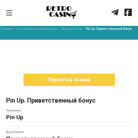
Главная
—
Все бонусы онлайн казино
—
Бонусы Pinup
—
Pin Up. Приветственный бонус
Перейти в казино
Pin Up. Приветственный бонус
Название
Pin Up
Вид бонуса